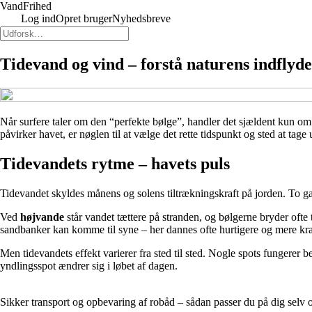
VandFrihed
Log ind
Opret bruger
Nyhedsbreve
Tidevand og vind – forstå naturens indflyde
Når surfere taler om den “perfekte bølge”, handler det sjældent kun om
påvirker havet, er nøglen til at vælge det rette tidspunkt og sted at tag
Tidevandets rytme – havets puls
Tidevandet skyldes månens og solens tiltrækningskraft på jorden. To ga
Ved
højvande
står vandet tættere på stranden, og bølgerne bryder ofte
sandbanker kan komme til syne – her dannes ofte hurtigere og mere kraf
Men tidevandets effekt varierer fra sted til sted. Nogle spots fungerer 
yndlingsspot ændrer sig i løbet af dagen.
Sikker transport og opbevaring af robåd – sådan passer du på dig selv o