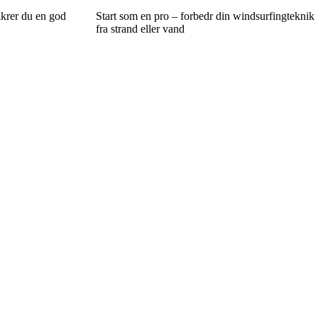
ikrer du en god
Start som en pro – forbedr din windsurfingteknik
fra strand eller vand