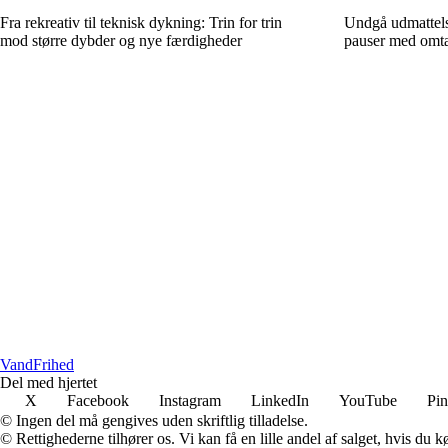
Fra rekreativ til teknisk dykning: Trin for trin
Undgå udmattels
mod større dybder og nye færdigheder
pauser med omta
VandFrihed
Del med hjertet
X
Facebook
Instagram
LinkedIn
YouTube
Pin
© Ingen del må gengives uden skriftlig tilladelse.
© Rettighederne tilhører os. Vi kan få en lille andel af salget, hvis du