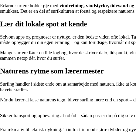
Erfarne surfere holder øje med
vindretning, vindstyrke, tidevand og
smukkest. Det er en del af surfkulturen at forstå og respektere naturens
Lær dit lokale spot at kende
Selvom apps og prognoser er nyttige, er den bedste viden ofte lokal. T
måde opbygger du din egen erfaring – og kan forudsige, hvornår dit spo
Mange surfere fører en lille logbog, hvor de skriver dato, tidspunkt, vi
sammen netop dér, hvor du surfer.
Naturens rytme som lærermester
Surfing handler i sidste ende om at samarbejde med naturen, ikke at kon
havets kræfter.
Når du lærer at læse naturens tegn, bliver surfing mere end en sport – 
Sikker transport og opbevaring af robåd – sådan passer du på dig selv o
Fra rekreativ til teknisk dykning: Trin for trin mod større dybder og ny