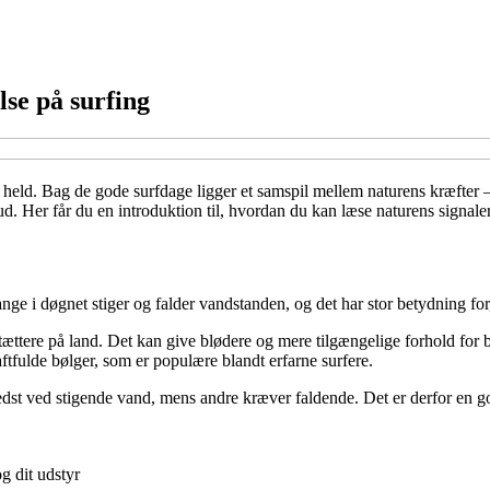
lse på surfing
 held. Bag de gode surfdage ligger et samspil mellem naturens kræfter –
e ud. Her får du en introduktion til, hvordan du kan læse naturens signal
nge i døgnet stiger og falder vandstanden, og det har stor betydning fo
 tættere på land. Det kan give blødere og mere tilgængelige forhold fo
tfulde bølger, som er populære blandt erfarne surfere.
bedst ved stigende vand, mens andre kræver faldende. Det er derfor en go
g dit udstyr