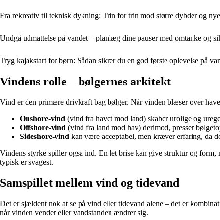
Fra rekreativ til teknisk dykning: Trin for trin mod større dybder og ny
Undgå udmattelse på vandet – planlæg dine pauser med omtanke og si
Tryg kajakstart for børn: Sådan sikrer du en god første oplevelse på va
Vindens rolle – bølgernes arkitekt
Vind er den primære drivkraft bag bølger. Når vinden blæser over havet
Onshore-vind
(vind fra havet mod land) skaber urolige og urege
Offshore-vind
(vind fra land mod hav) derimod, presser bølgetopp
Sideshore-vind
kan være acceptabel, men kræver erfaring, da de
Vindens styrke spiller også ind. En let brise kan give struktur og form
typisk er svagest.
Samspillet mellem vind og tidevand
Det er sjældent nok at se på vind eller tidevand alene – det er kombinat
når vinden vender eller vandstanden ændrer sig.