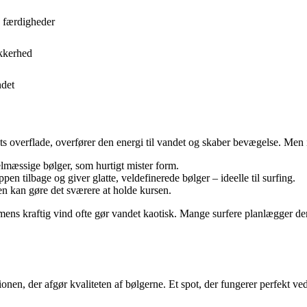
e færdigheder
kkerhed
ndet
s overflade, overfører den energi til vandet og skaber bevægelse. Men i
lmæssige bølger, som hurtigt mister form.
en tilbage og giver glatte, veldefinerede bølger – ideelle til surfing.
n kan gøre det sværere at holde kursen.
, mens kraftig vind ofte gør vandet kaotisk. Mange surfere planlægger de
ionen, der afgør kvaliteten af bølgerne. Et spot, der fungerer perfekt v