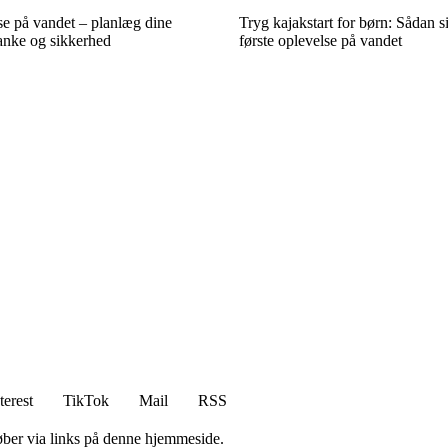
e på vandet – planlæg dine
Tryg kajakstart for børn: Sådan s
nke og sikkerhed
første oplevelse på vandet
terest
TikTok
Mail
RSS
 køber via links på denne hjemmeside.