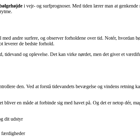
 bølgehøjde
i vejr- og surfprognoser. Med tiden lærer man at genkende 
 rytme.
al med andre surfere, og observer forholdene over tid. Notér, hvordan b
t leverer de bedste forhold.
nd, tidevand og oplevelse. Det kan virke nørdet, men det giver et værdif
trollere den. Ved at forstå tidevandets bevægelse og vindens retning ka
det bliver en måde at forbinde sig med havet på. Og det er netop dér, ma
g dit udstyr
e færdigheder