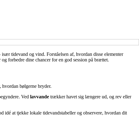
 især tidevand og vind. Forståelsen af, hvordan disse elementer
er og forbedre dine chancer for en god session på brættet.
r, hvordan bølgerne bryder.
r begyndere. Ved
lavvande
trækker havet sig længere ud, og rev eller
d idé at tjekke lokale tidevandstabeller og observere, hvordan dit