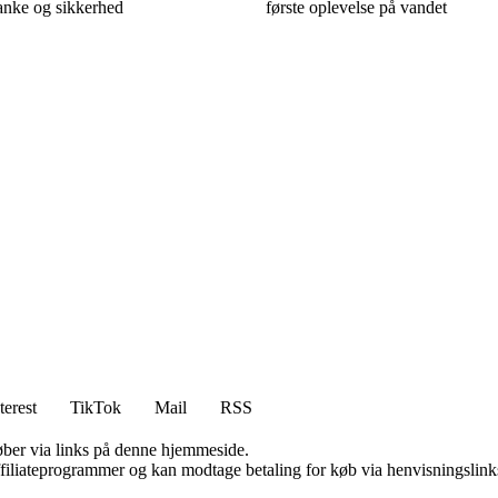
nke og sikkerhed
første oplevelse på vandet
terest
TikTok
Mail
RSS
 køber via links på denne hjemmeside.
affiliateprogrammer og kan modtage betaling for køb via henvisningslinks