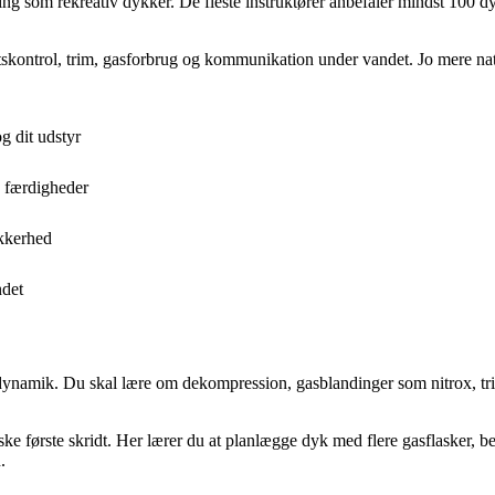
ing som rekreativ dykker. De fleste instruktører anbefaler mindst 100 d
ontrol, trim, gasforbrug og kommunikation under vandet. Jo mere naturli
g dit udstyr
e færdigheder
kkerhed
ndet
sdynamik. Du skal lære om dekompression, gasblandinger som nitrox, tri
ske første skridt. Her lærer du at planlægge dyk med flere gasflasker, 
.