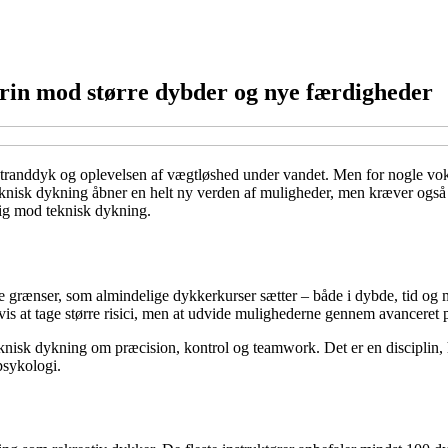
 trin mod større dybder og nye færdigheder
stranddyk og oplevelsen af vægtløshed under vandet. Men for nogle vo
teknisk dykning åbner en helt ny verden af muligheder, men kræver også g
dig mod teknisk dykning.
de grænser, som almindelige dykkerkurser sætter – både i dybde, tid og
is at tage større risici, men at udvide mulighederne gennem avanceret 
knisk dykning om præcision, kontrol og teamwork. Det er en disciplin, 
psykologi.