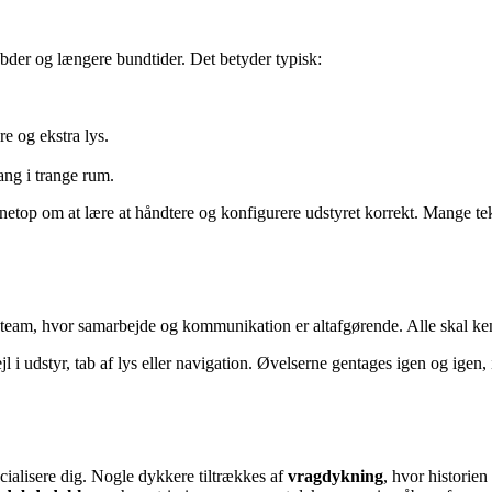
ybder og længere bundtider. Det betyder typisk:
re og ekstra lys.
gang i trange rum.
etop om at lære at håndtere og konfigurere udstyret korrekt. Mange tekn
 team, hvor samarbejde og kommunikation er altafgørende. Alle skal ken
l i udstyr, tab af lys eller navigation. Øvelserne gentages igen og igen, 
cialisere dig. Nogle dykkere tiltrækkes af
vragdykning
, hvor historie