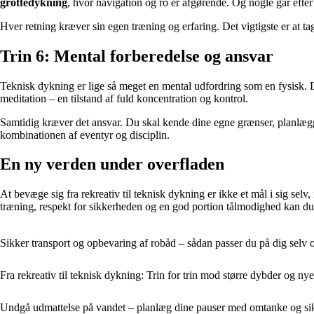
grottedykning
, hvor navigation og ro er afgørende. Og nogle går efte
Hver retning kræver sin egen træning og erfaring. Det vigtigste er at 
Trin 6: Mental forberedelse og ansvar
Teknisk dykning er lige så meget en mental udfordring som en fysisk. 
meditation – en tilstand af fuld koncentration og kontrol.
Samtidig kræver det ansvar. Du skal kende dine egne grænser, planlægg
kombinationen af eventyr og disciplin.
En ny verden under overfladen
At bevæge sig fra rekreativ til teknisk dykning er ikke et mål i sig se
træning, respekt for sikkerheden og en god portion tålmodighed kan du å
Sikker transport og opbevaring af robåd – sådan passer du på dig selv o
Fra rekreativ til teknisk dykning: Trin for trin mod større dybder og ny
Undgå udmattelse på vandet – planlæg dine pauser med omtanke og si