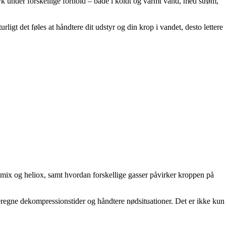
yk under forskellige forhold – både i koldt og varmt vand, med strøm,
gt det føles at håndtere dit udstyr og din krop i vandet, desto lettere
mix og heliox, samt hvordan forskellige gasser påvirker kroppen på
beregne dekompressionstider og håndtere nødsituationer. Det er ikke kun