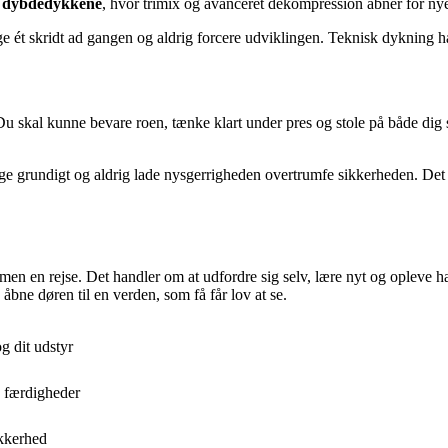
r
dybdedykkene
, hvor trimix og avanceret dekompression åbner for ny
tage ét skridt ad gangen og aldrig forcere udviklingen. Teknisk dykning
Du skal kunne bevare roen, tænke klart under pres og stole på både dig
e grundigt og aldrig lade nysgerrigheden overtrumfe sikkerheden. Det 
lv, men en rejse. Det handler om at udfordre sig selv, lære nyt og oplev
bne døren til en verden, som få får lov at se.
g dit udstyr
e færdigheder
kkerhed