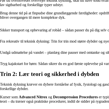
Før du overhovedet overvejer teknisk dykning, skal du have solid erfar
lav sigtbarhed og forskellige typer udstyr.
Brug denne tid på at finpudse dine grundlæggende færdigheder: opdriftsk
bliver overgangen til mere komplekse dyk.
Sikker transport og opbevaring af robåd – sådan passer du på dig selv o
Fra rekreativ til teknisk dykning: Trin for trin mod større dybder og ny
Undgå udmattelse på vandet – planlæg dine pauser med omtanke og si
Tryg kajakstart for børn: Sådan sikrer du en god første oplevelse på va
Trin 2: Lær teori og sikkerhed i dybden
Teknisk dykning kræver en dybere forståelse af fysik, fysiologi og ga
forskellige dybder.
Kurser som
Advanced Nitrox
og
Decompression Procedures
er typi
teori – du træner også praktiske procedurer, indtil de sidder på rygraden