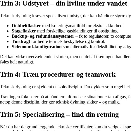
Trin 3: Udstyret – din livline under vandet
Teknisk dykning kræver specialiseret udstyr, der kan håndtere større d
Dobbeltflasker
med isoleringsmanifold for ekstra sikkerhed.
Stageflasker
med forskellige gasblandinger til opstigning.
Backup- og redundanssystemer
– fx to regulatorer, to compute
Tørdragt
for bedre termisk beskyttelse og kontrol.
Sidemount-konfiguration
som alternativ for fleksibilitet og ad
Det kan virke overvældende i starten, men en del af træningen handler n
føles helt naturligt.
Trin 4: Træn procedurer og teamwork
Teknisk dykning er sjældent en solodisciplin. Du dykker som regel i et
Træningen fokuserer på at håndtere uforudsete situationer: tab af gas, fej
netop denne disciplin, der gør teknisk dykning sikker – og mulig.
Trin 5: Specialisering – find din retning
Når du har de grundlæggende tekniske certifikater, kan du vælge at spe