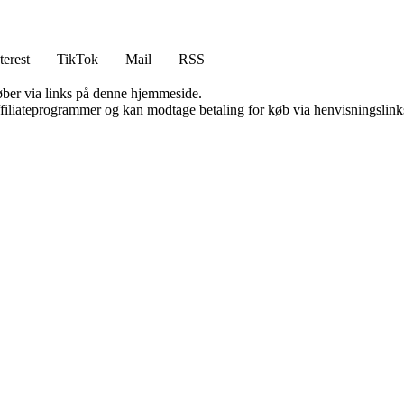
terest
TikTok
Mail
RSS
 køber via links på denne hjemmeside.
affiliateprogrammer og kan modtage betaling for køb via henvisningslinks