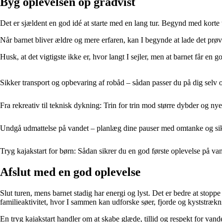
Byg oplevelsen op gradvist
Det er sjældent en god idé at starte med en lang tur. Begynd med korte
Når barnet bliver ældre og mere erfaren, kan I begynde at lade det prøve
Husk, at det vigtigste ikke er, hvor langt I sejler, men at barnet får en
Sikker transport og opbevaring af robåd – sådan passer du på dig selv o
Fra rekreativ til teknisk dykning: Trin for trin mod større dybder og ny
Undgå udmattelse på vandet – planlæg dine pauser med omtanke og si
Tryg kajakstart for børn: Sådan sikrer du en god første oplevelse på va
Afslut med en god oplevelse
Slut turen, mens barnet stadig har energi og lyst. Det er bedre at stoppe
familieaktivitet, hvor I sammen kan udforske søer, fjorde og kyststrækn
En tryg kajakstart handler om at skabe glæde, tillid og respekt for van