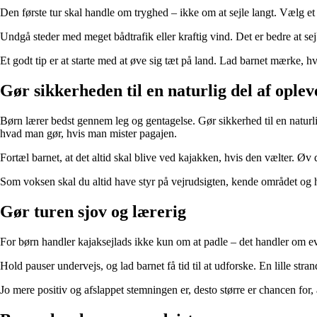
Den første tur skal handle om tryghed – ikke om at sejle langt. Vælg et 
Undgå steder med meget bådtrafik eller kraftig vind. Det er bedre at sejle
Et godt tip er at starte med at øve sig tæt på land. Lad barnet mærke,
Gør sikkerheden til en naturlig del af oplev
Børn lærer bedst gennem leg og gentagelse. Gør sikkerhed til en naturl
hvad man gør, hvis man mister pagajen.
Fortæl barnet, at det altid skal blive ved kajakken, hvis den vælter. Øv d
Som voksen skal du altid have styr på vejrudsigten, kende området og ha
Gør turen sjov og lærerig
For børn handler kajaksejlads ikke kun om at padle – det handler om even
Hold pauser undervejs, og lad barnet få tid til at udforske. En lille stran
Jo mere positiv og afslappet stemningen er, desto større er chancen for, 