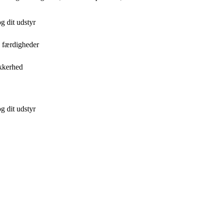
g dit udstyr
e færdigheder
kkerhed
g dit udstyr