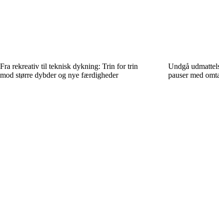
Fra rekreativ til teknisk dykning: Trin for trin
Undgå udmattels
mod større dybder og nye færdigheder
pauser med omta