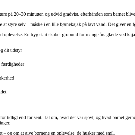
 ture på 20–30 minutter, og udvid gradvist, efterhånden som barnet bliv
 at styre selv – måske i en lille børnekajak på lavt vand. Det giver en 
 god oplevelse. En tryg start skaber grobund for mange års glæde ved kajak
g dit udstyr
e færdigheder
kkerhed
ndet
 for tidligt end for sent. Tal om, hvad der var sjovt, og hvad barnet ger
inger.
det – og om at give børnene en oplevelse, de husker med smil.