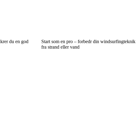
ikrer du en god
Start som en pro – forbedr din windsurfingteknik
fra strand eller vand