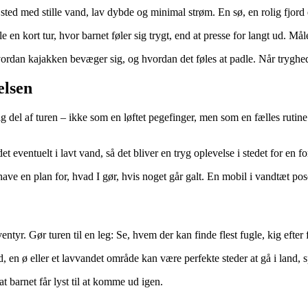
sted med stille vand, lav dybde og minimal strøm. En sø, en rolig fjord e
 en kort tur, hvor barnet føler sig trygt, end at presse for langt ud. Måle
 hvordan kajakken bevæger sig, og hvordan det føles at padle. Når trygh
elsen
ig del af turen – ikke som en løftet pegefinger, men som en fælles ruti
et eventuelt i lavt vand, så det bliver en tryg oplevelse i stedet for en f
ve en plan for, hvad I gør, hvis noget går galt. En mobil i vandtæt pos
tyr. Gør turen til en leg: Se, hvem der kan finde flest fugle, kig efter
d, en ø eller et lavvandet område kan være perfekte steder at gå i land, sp
at barnet får lyst til at komme ud igen.