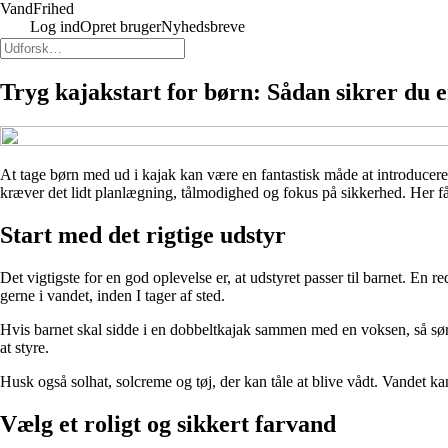
VandFrihed
Log ind
Opret bruger
Nyhedsbreve
Tryg kajakstart for børn: Sådan sikrer du e
At tage børn med ud i kajak kan være en fantastisk måde at introducere
kræver det lidt planlægning, tålmodighed og fokus på sikkerhed. Her får 
Start med det rigtige udstyr
Det vigtigste for en god oplevelse er, at udstyret passer til barnet. En
gerne i vandet, inden I tager af sted.
Hvis barnet skal sidde i en dobbeltkajak sammen med en voksen, så sørg f
at styre.
Husk også solhat, solcreme og tøj, der kan tåle at blive vådt. Vandet k
Vælg et roligt og sikkert farvand