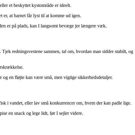
ller et beskyttet kystområde er ideelt.
t er, at barnet får lyst til at komme ud igen.
eden er på plads, kan I langsomt bevæge jer længere væk.
ne. Tjek redningsvestene sammen, tal om, hvordan man sidder stabilt, og
orskrækkelse.
e og en fløjte kan være små, men vigtige sikkerhedsdetaljer.
 fisk i vandet, eller lav små konkurrencer om, hvem der kan padle lige.
ise en snack og lege lidt, før I sejler videre.