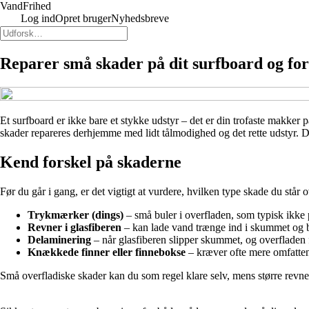
VandFrihed
Log ind
Opret bruger
Nyhedsbreve
Reparer små skader på dit surfboard og for
Et surfboard er ikke bare et stykke udstyr – det er din trofaste makke
skader repareres derhjemme med lidt tålmodighed og det rette udstyr. D
Kend forskel på skaderne
Før du går i gang, er det vigtigt at vurdere, hvilken type skade du står 
Trykmærker (dings)
– små buler i overfladen, som typisk ikke 
Revner i glasfiberen
– kan lade vand trænge ind i skummet og bø
Delaminering
– når glasfiberen slipper skummet, og overfladen f
Knækkede finner eller finnebokse
– kræver ofte mere omfattend
Små overfladiske skader kan du som regel klare selv, mens større revner 