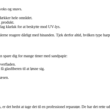
 voks og snavs.
 dækker hele området.
 produkt.
t lag klarlak for at beskytte mod UV-lys.
rne reagere dårligt med hinanden. Tjek derfor altid, hvilken type harpik
an spare dig for mange timer med sandpapir:
overfladen.
 glasfiberen til at løsne sig.
næsen.
er det bedst at tage det til en professionel reparatør. De har det rette u