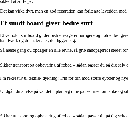
sikkert at surfe på.
Det kan virke dyrt, men en god reparation kan forlænge levetiden med fler
Et sundt board giver bedre surf
Et velholdt surfboard glider bedre, reagerer hurtigere og holder længere.
håndværk og de materialer, der ligger bag.
Så næste gang du opdager en lille revne, så grib sandpapiret i stedet for
Sikker transport og opbevaring af robåd – sådan passer du på dig selv o
Fra rekreativ til teknisk dykning: Trin for trin mod større dybder og ny
Undgå udmattelse på vandet – planlæg dine pauser med omtanke og si
Sikker transport og opbevaring af robåd – sådan passer du på dig selv o