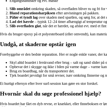
Engangshandsker og evt. maske
Slib området
omkring skaden, så overfladen bliver ru og fri for
Bland reparationsharpiksen
efter anvisningen på pakken.
Påfør et tyndt lag
over skaden med spartlen, og sørg for, at det
Lad det hærde
– typisk 12–24 timer afhængigt af temperatur og
Slib overfladen glat
, når det er hærdet, og afslut evt. med et fin
Hvis du bruger epoxy på et polyesterboard (eller omvendt), kan materiale
Undgå, at skaderne opstår igen
Forebyggelse er den bedste reparation. Her er nogle enkle vaner, der k
Skyl altid boardet i ferskvand efter brug – salt og sand slider på 
Opbevar det i skygge og ikke i bilen på varme dage – varme kan få
Brug en boardbag, når du transporterer det.
Tjek boardet jævnligt for små revner, især omkring finnerne og 
Et hurtigt eftersyn efter hver surf-session kan gøre en stor forskel.
Hvornår skal du søge professionel hjælp?
Hvis boardet har fået en dyb revne, er knækket, eller finneboksen er løs, 