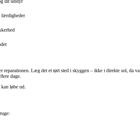
g dit udstyr
e færdigheder
kkerhed
ndet
der reparationen. Læg det et tørt sted i skyggen – ikke i direkte sol, d
 flere dage.
e kan løbe ud.
ruge: