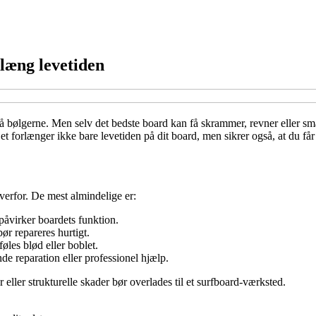
læng levetiden
r på bølgerne. Men selv det bedste board kan få skrammer, revner eller 
et forlænger ikke bare levetiden på dit board, men sikrer også, at du 
overfor. De mest almindelige er:
påvirker boardets funktion.
r repareres hurtigt.
øles blød eller boblet.
e reparation eller professionel hjælp.
eller strukturelle skader bør overlades til et surfboard-værksted.