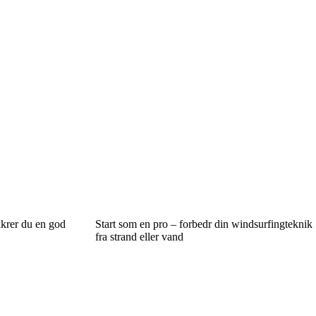
ikrer du en god
Start som en pro – forbedr din windsurfingteknik
fra strand eller vand