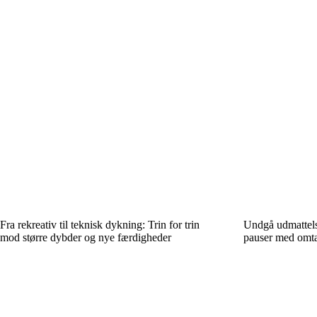
Fra rekreativ til teknisk dykning: Trin for trin
Undgå udmattels
mod større dybder og nye færdigheder
pauser med omta