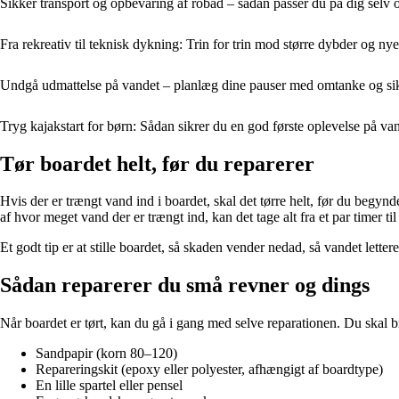
Sikker transport og opbevaring af robåd – sådan passer du på dig selv o
Fra rekreativ til teknisk dykning: Trin for trin mod større dybder og ny
Undgå udmattelse på vandet – planlæg dine pauser med omtanke og si
Tryg kajakstart for børn: Sådan sikrer du en god første oplevelse på va
Tør boardet helt, før du reparerer
Hvis der er trængt vand ind i boardet, skal det tørre helt, før du begyn
af hvor meget vand der er trængt ind, kan det tage alt fra et par timer til
Et godt tip er at stille boardet, så skaden vender nedad, så vandet letter
Sådan reparerer du små revner og dings
Når boardet er tørt, kan du gå i gang med selve reparationen. Du skal b
Sandpapir (korn 80–120)
Repareringskit (epoxy eller polyester, afhængigt af boardtype)
En lille spartel eller pensel